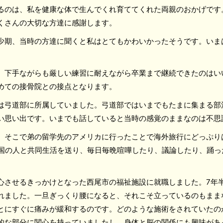
るのは、私を健康な体で生んでくれ育ててくれた両親のおかげです
くさんの大切な方達に感謝します。
少期、当時の方達に聞くと私はとてもかわいかったそうです。いま
、下手ながらも厳しい練習に耐えながら卒業まで継続できたのはい
めての接骨院との接点となります。
は弓道部に所属していました。弓道部ではいまでもたまに集まる部
い思い出です。いまでも話していると当時の感覚のままなのは不思
。そこで弟の留学先のアメリカに行ったことで海外旅行にどっぷり
ヶ国の人と共同生活を送り、毎日毎晩喧嘩したり、議論したり、踊
心させるきっかけとなった西尾市の福祉施設に就職しました。7年
れました。一旦ぎっくり腰になると、それこそ立っているのもまま
とにすぐに痛みが緩和するのです。どのような施術をされていたの
的な部分に関心を持っていましたし、身体と脳の関係にも興味があ